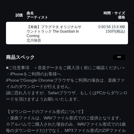
曲名
時間・サイズ
試聴
アーティスト
価格
【単曲】プラグマタ オリジナルサ
0:00:56 15.6 MB
ウンドトラック The Guardian In
150円(税込)
Coming
北川保昌
商品スペック
■ご注意事項 ＜音楽データをご購入頂く前にご確認ください＞
・iPhoneをご利用のお客様へ
iPhoneでGoogle Chromeブラウザをご利用の場合は、楽曲ファ
イルのダウンロードが行えません。
誠に恐れ入りますが、Safariブラウザ、もしくはPCからダウンロ
ードを頂けますようお願いいたします。
【ダウンロードのファイル形式について】
・楽曲ファイルは、WAVファイル形式でのご提供となります。
※アルバムでご購入された場合のみ、WAVファイル形式での1曲
毎のダウンロードだけでなく、MP3ファイル形式のZIPファイル