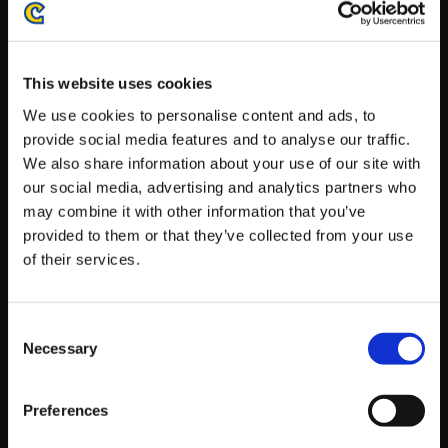
がかかる場合がございます。
※ご購入いただいたファイルのダウンロードの際には、通信環境
が安定しているWifi環境でお試しください。
This website uses cookies
We use cookies to personalise content and ads, to
provide social media features and to analyse our traffic.
We also share information about your use of our site with
our social media, advertising and analytics partners who
【単曲】プラグマタ オリジナル
may combine it with other information that you’ve
サウンドトラック The Guardia
provided to them or that they’ve collected from your use
n In Coming
of their services.
150円
(税込)
7ポイント付与
Consent
Necessary
Selection
Preferences