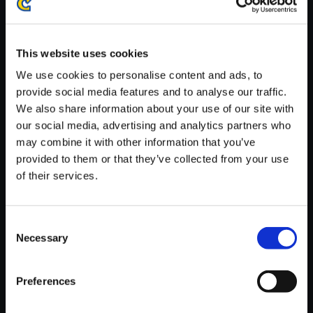
※ご購入いただいたファイルのダウンロードの際には、通信環境
が安定しているWifi環境でお試しください。
This website uses cookies
We use cookies to personalise content and ads, to
provide social media features and to analyse our traffic.
We also share information about your use of our site with
【単曲】プラグマタ オリジナル
our social media, advertising and analytics partners who
サウンドトラック Synopsis
may combine it with other information that you’ve
provided to them or that they’ve collected from your use
150円
(税込)
of their services.
7ポイント付与
Consent
Necessary
Selection
Preferences