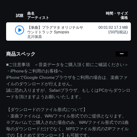
曲名
時間・サイズ
試聴
アーティスト
価格
【単曲】プラグマタ オリジナルサ
00:01:02 17.3 MB
ウンドトラック Synopsis
150円(税込)
北川保昌
商品スペック
■ご注意事項 ＜音楽データをご購入頂く前にご確認ください＞
・iPhoneをご利用のお客様へ
iPhoneでGoogle Chromeブラウザをご利用の場合は、楽曲ファ
イルのダウンロードが行えません。
誠に恐れ入りますが、Safariブラウザ、もしくはPCからダウンロ
ードを頂けますようお願いいたします。
【ダウンロードのファイル形式について】
・楽曲ファイルは、WAVファイル形式でのご提供となります。
※アルバムでご購入された場合のみ、WAVファイル形式での1曲
毎のダウンロードだけでなく、MP3ファイル形式のZIPファイル
での【まとめてダウンロード】も可能です。