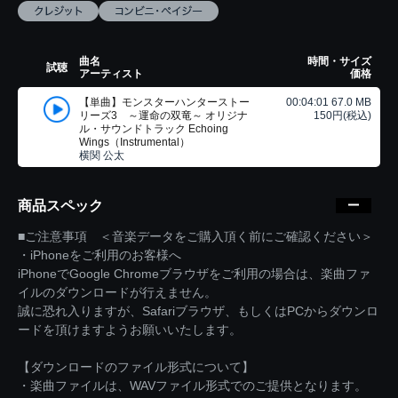
曲名
時間・サイズ
試聴
アーティスト
価格
【単曲】モンスターハンターストー
00:04:01 67.0 MB
リーズ3 ～運命の双竜～ オリジナ
150円(税込)
ル・サウンドトラック Echoing
Wings（Instrumental）
横関 公太
商品スペック
■ご注意事項 ＜音楽データをご購入頂く前にご確認ください＞
・iPhoneをご利用のお客様へ
iPhoneでGoogle Chromeブラウザをご利用の場合は、楽曲ファ
イルのダウンロードが行えません。
誠に恐れ入りますが、Safariブラウザ、もしくはPCからダウンロ
ードを頂けますようお願いいたします。
【ダウンロードのファイル形式について】
・楽曲ファイルは、WAVファイル形式でのご提供となります。