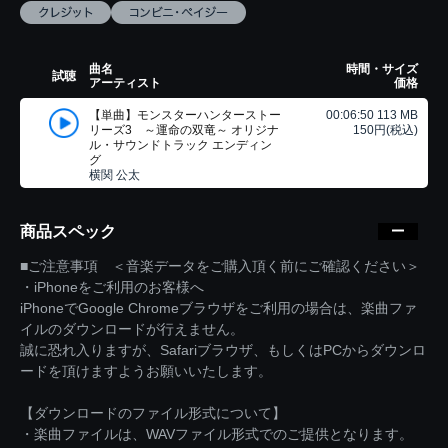
曲名
時間・サイズ
試聴
アーティスト
価格
【単曲】モンスターハンターストー
00:06:50 113 MB
リーズ3 ～運命の双竜～ オリジナ
150円(税込)
ル・サウンドトラック エンディン
グ
横関 公太
商品スペック
■ご注意事項 ＜音楽データをご購入頂く前にご確認ください＞
・iPhoneをご利用のお客様へ
iPhoneでGoogle Chromeブラウザをご利用の場合は、楽曲ファ
イルのダウンロードが行えません。
誠に恐れ入りますが、Safariブラウザ、もしくはPCからダウンロ
ードを頂けますようお願いいたします。
【ダウンロードのファイル形式について】
・楽曲ファイルは、WAVファイル形式でのご提供となります。