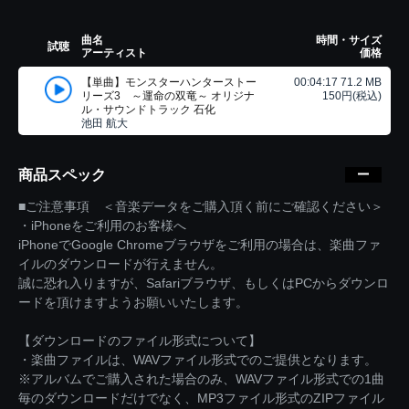
曲名
時間・サイズ
試聴
アーティスト
価格
【単曲】モンスターハンターストー
00:04:17 71.2 MB
リーズ3 ～運命の双竜～ オリジナ
150円(税込)
ル・サウンドトラック 石化
池田 航大
商品スペック
■ご注意事項 ＜音楽データをご購入頂く前にご確認ください＞
・iPhoneをご利用のお客様へ
iPhoneでGoogle Chromeブラウザをご利用の場合は、楽曲ファ
イルのダウンロードが行えません。
誠に恐れ入りますが、Safariブラウザ、もしくはPCからダウンロ
ードを頂けますようお願いいたします。
【ダウンロードのファイル形式について】
・楽曲ファイルは、WAVファイル形式でのご提供となります。
※アルバムでご購入された場合のみ、WAVファイル形式での1曲
毎のダウンロードだけでなく、MP3ファイル形式のZIPファイル