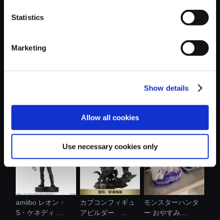
Statistics
おすすめ商品
Marketing
Show details
amiibo グレース・
モンスターハンタ
【PS5】鬼武者
アッシュク....
ーワイルズ ....
Way of the Swo...
Allow all cookies
Use necessary cookies only
amiibo レオン・
カプコンフィギュ
モンスターハンタ
S・ケネディ ....
アビルダー ...
ー おやすみ....