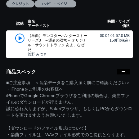
曲名
時間・サイズ
試聴
アーティスト
価格
【単曲】モンスターハンターストー
00:04:01 67.0 MB
リーズ3 ～運命の双竜～ オリジナ
150円(税込)
ル・サウンドトラック 友よ、なぜ
だ
菅野 みづき
商品スペック
■ご注意事項 ＜音楽データをご購入頂く前にご確認ください＞
・iPhoneをご利用のお客様へ
iPhoneでGoogle Chromeブラウザをご利用の場合は、楽曲ファ
イルのダウンロードが行えません。
誠に恐れ入りますが、Safariブラウザ、もしくはPCからダウンロ
ードを頂けますようお願いいたします。
【ダウンロードのファイル形式について】
・楽曲ファイルは、WAVファイル形式でのご提供となります。