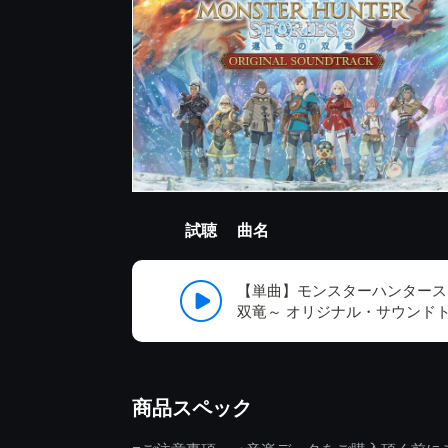
試聴
曲名
【単曲】モンスターハンタース
双竜～ オリジナル・サウンド
商品スペック