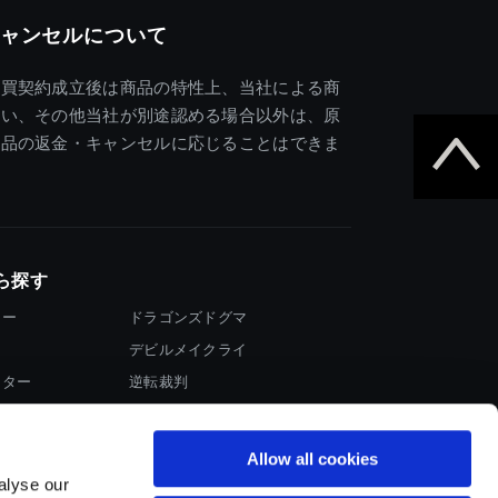
ャンセルについて
売買契約成立後は商品の特性上、当社による商
違い、その他当社が別途認める場合以外は、原
商品の返金・キャンセルに応じることはできま
ら探す
ター
ドラゴンズドグマ
デビルメイクライ
イター
逆転裁判
大神
Allow all cookies
alyse our