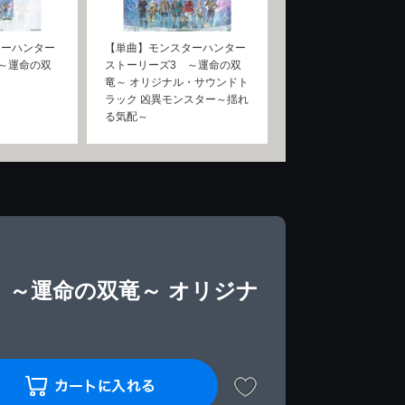
ターハンター
【単曲】モンスターハンター
～運命の双
ストーリーズ3 ～運命の双
竜～ オリジナル・サウンドト
ラック 凶異モンスター～揺れ
る気配～
 ～運命の双竜～ オリジナ