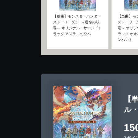
【単曲】モンスターハンター
【単曲】モ
ストーリーズ3 ～運命の双
ストーリー
竜～ オリジナル・サウンドト
竜～ オリ
ラック アズラルの空へ
ラック オ
ンハント
【
ル
15
7ポイ