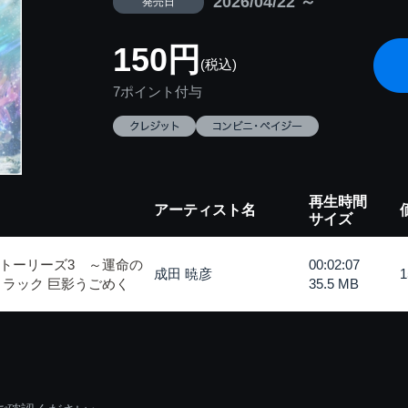
2026/04/22 ～
発売日
150円
(税込)
7ポイント付与
再生時間
アーティスト名
サイズ
トーリーズ3 ～運命の
00:02:07
成田 暁彦
トラック 巨影うごめく
35.5 MB