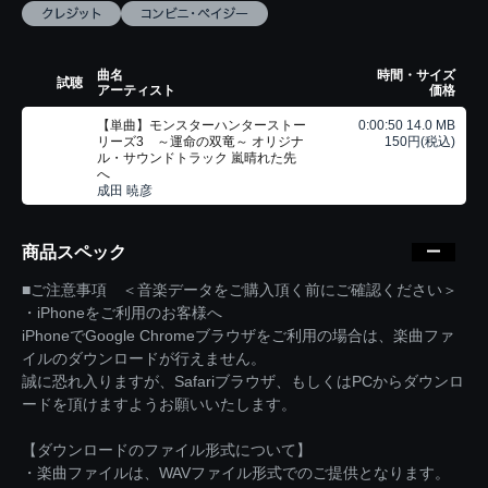
曲名
時間・サイズ
試聴
アーティスト
価格
【単曲】モンスターハンターストー
0:00:50 14.0 MB
リーズ3 ～運命の双竜～ オリジナ
150円(税込)
ル・サウンドトラック 嵐晴れた先
へ
成田 暁彦
商品スペック
■ご注意事項 ＜音楽データをご購入頂く前にご確認ください＞
・iPhoneをご利用のお客様へ
iPhoneでGoogle Chromeブラウザをご利用の場合は、楽曲ファ
イルのダウンロードが行えません。
誠に恐れ入りますが、Safariブラウザ、もしくはPCからダウンロ
ードを頂けますようお願いいたします。
【ダウンロードのファイル形式について】
・楽曲ファイルは、WAVファイル形式でのご提供となります。