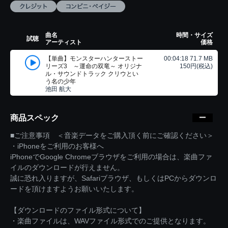
曲名
時間・サイズ
試聴
アーティスト
価格
【単曲】モンスターハンターストー
00:04:18 71.7 MB
リーズ3 ～運命の双竜～ オリジナ
150円(税込)
ル・サウンドトラック クリウとい
う名の少年
池田 航大
商品スペック
■ご注意事項 ＜音楽データをご購入頂く前にご確認ください＞
・iPhoneをご利用のお客様へ
iPhoneでGoogle Chromeブラウザをご利用の場合は、楽曲ファ
イルのダウンロードが行えません。
誠に恐れ入りますが、Safariブラウザ、もしくはPCからダウンロ
ードを頂けますようお願いいたします。
【ダウンロードのファイル形式について】
・楽曲ファイルは、WAVファイル形式でのご提供となります。