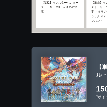
【NS2】モンスターハンター
【単曲】モ
ストーリーズ3 ～運命の双
ストーリー
竜～
竜～ オリ
ラック オ
ンハント
【
ル
15
7ポイ