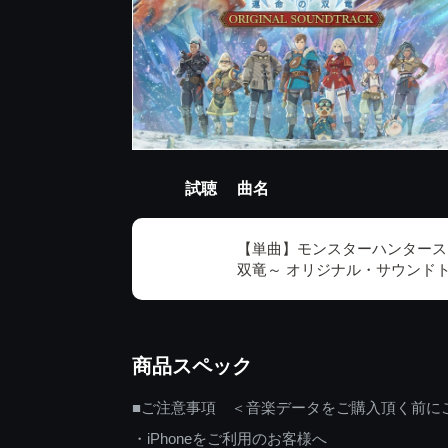
試聴
曲名
【単曲】モンスターハンタース
双竜～ オリジナル・サウンドト
商品スペック
■ご注意事項 ＜音楽データをご購入頂く前に
・iPhoneをご利用のお客様へ