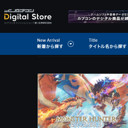
>
音楽データ