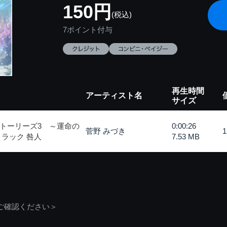
150円
(税込)
7ポイント付与
再生時間
アーティスト名
サイズ
トーリーズ3 ～運命の
0:00:26
菅野 みづき
ラック 咎人
7.53 MB
ご確認ください＞