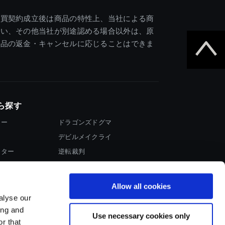
売買契約成立後は商品の特性上、当社による商
違い、その他当社が別途認める場合以外は、原
商品の返金・キャンセルに応じることはできま
ら探す
ター
ドラゴンズドグマ
デビルメイクライ
イター
逆転裁判
大神
Allow all cookies
alyse our
ing and
Use necessary cookies only
r that