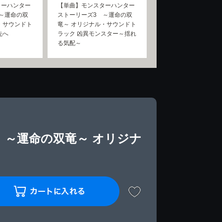
ターハンター
【単曲】モンスターハンター
～運命の双
ストーリーズ3 ～運命の双
・サウンドト
竜～ オリジナル・サウンドト
先へ
ラック 凶異モンスター～揺れ
る気配～
 ～運命の双竜～ オリジナ