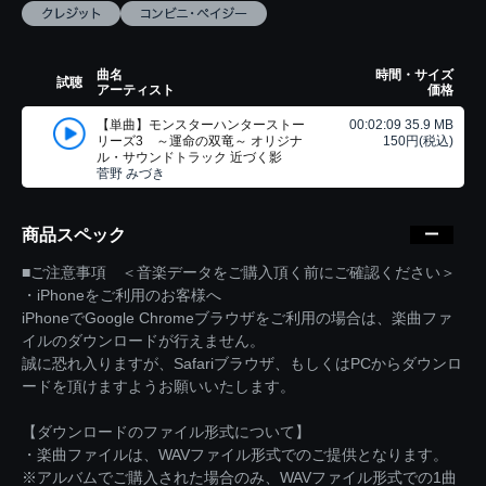
曲名
時間・サイズ
試聴
アーティスト
価格
【単曲】モンスターハンターストー
00:02:09 35.9 MB
リーズ3 ～運命の双竜～ オリジナ
150円(税込)
ル・サウンドトラック 近づく影
菅野 みづき
商品スペック
■ご注意事項 ＜音楽データをご購入頂く前にご確認ください＞
・iPhoneをご利用のお客様へ
iPhoneでGoogle Chromeブラウザをご利用の場合は、楽曲ファ
イルのダウンロードが行えません。
誠に恐れ入りますが、Safariブラウザ、もしくはPCからダウンロ
ードを頂けますようお願いいたします。
【ダウンロードのファイル形式について】
・楽曲ファイルは、WAVファイル形式でのご提供となります。
※アルバムでご購入された場合のみ、WAVファイル形式での1曲