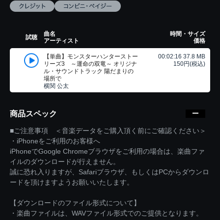
曲名
時間・サイズ
試聴
アーティスト
価格
【単曲】モンスターハンターストー
00:02:16 37.8 MB
リーズ3 ～運命の双竜～ オリジナ
150円(税込)
ル・サウンドトラック 陽だまりの
場所で
横関 公太
商品スペック
■ご注意事項 ＜音楽データをご購入頂く前にご確認ください＞
・iPhoneをご利用のお客様へ
iPhoneでGoogle Chromeブラウザをご利用の場合は、楽曲ファ
イルのダウンロードが行えません。
誠に恐れ入りますが、Safariブラウザ、もしくはPCからダウンロ
ードを頂けますようお願いいたします。
【ダウンロードのファイル形式について】
・楽曲ファイルは、WAVファイル形式でのご提供となります。