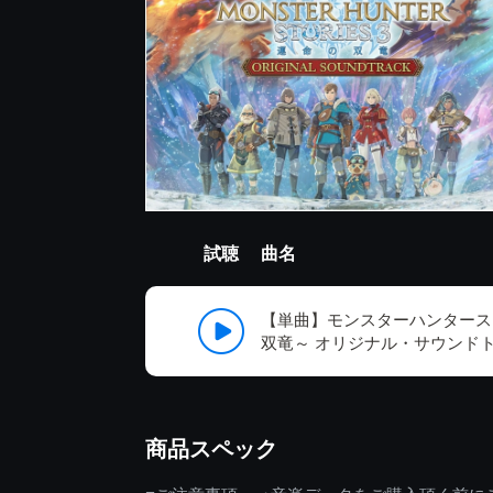
試聴
曲名
【単曲】モンスターハンタース
双竜～ オリジナル・サウンド
商品スペック