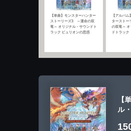
【単曲】モンスターハンター
【アルバム
ストーリーズ3 ～運命の双
ターストー
竜～ オリジナル・サウンドト
の双竜～ 
ラック ビュリオンの思惑
ドトラック
【
ル
15