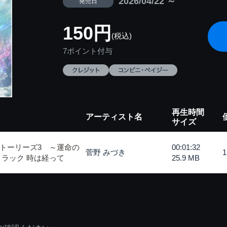
2026/04/22 ～
発売日
150円
(税込)
7ポイント付与
再生時間
アーティスト名
サイズ
トーリーズ3 ～運命の
00:01:32
菅野 みづき
トラック 時は経って
25.9 MB