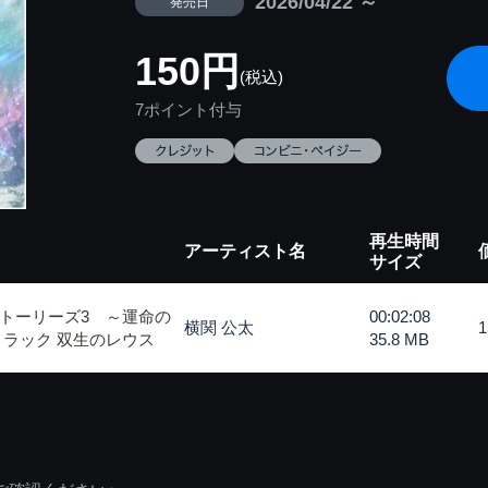
2026/04/22 ～
発売日
150円
(税込)
7ポイント付与
再生時間
アーティスト名
サイズ
トーリーズ3 ～運命の
00:02:08
横関 公太
トラック 双生のレウス
35.8 MB