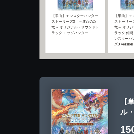
【単曲】モンスターハンター
【単曲】モ
ストーリーズ3 ～運命の双
ストーリー
竜～ オリジナル・サウンドト
竜～ オリ
ラック エッグハンター
ラック 仲間
ンスターハ
ズ3 Versio
【
ル
15