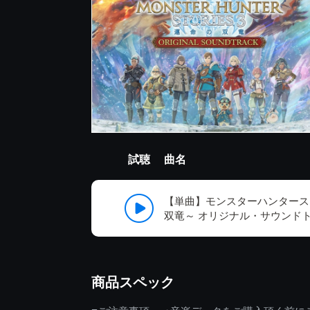
試聴
曲名
【単曲】モンスターハンタース
双竜～ オリジナル・サウンド
商品スペック