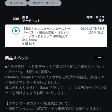
曲名
時間・サイズ
試聴
アーティスト
価格
【単曲】モンスターハンターストー
00:04:33 75.7 MB
リーズ3 ～運命の双竜～ オリジナ
150円(税込)
ル・サウンドトラック 漂界震えて
昂る蒼双貌
池田 航大
商品スペック
■ご注意事項 ＜音楽データをご購入頂く前にご確認ください＞
・iPhoneをご利用のお客様へ
iPhoneでGoogle Chromeブラウザをご利用の場合は、楽曲ファ
イルのダウンロードが行えません。
誠に恐れ入りますが、Safariブラウザ、もしくはPCからダウンロ
ードを頂けますようお願いいたします。
【ダウンロードのファイル形式について】
・楽曲ファイルは、WAVファイル形式でのご提供となります。