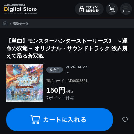
>
音楽データ
【単曲】モンスターハンターストーリーズ3 ～運
命の双竜～ オリジナル・サウンドトラック 漂界震
えて昂る蒼双貌
2026/04/22
発売日
～
商品コード：M00008321
150円
(税込)
7ポイント付与