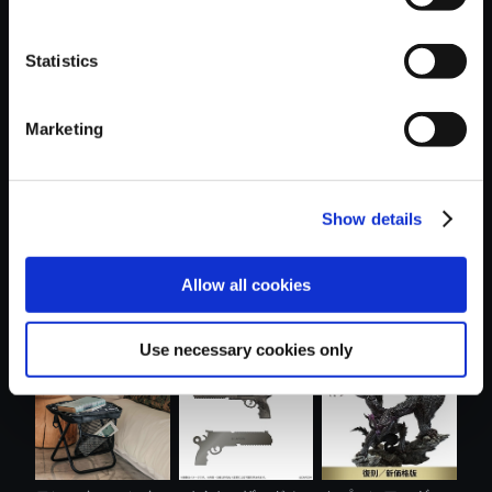
Statistics
おすすめ商品
Marketing
Show details
【PS5】グラン
モンスターハンタ
amiibo グレース・
Allow all cookies
ド・セフト・オ....
ー おやすみ....
アッシュク....
Use necessary cookies only