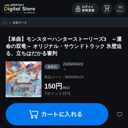
>
音楽データ
【単曲】モンスターハンターストーリーズ3 ～運
命の双竜～ オリジナル・サウンドトラック 氷壁迫
る、立ちはだかる審判
2026/04/22
発売日
～
商品コード：M00008316
150円
(税込)
7ポイント付与