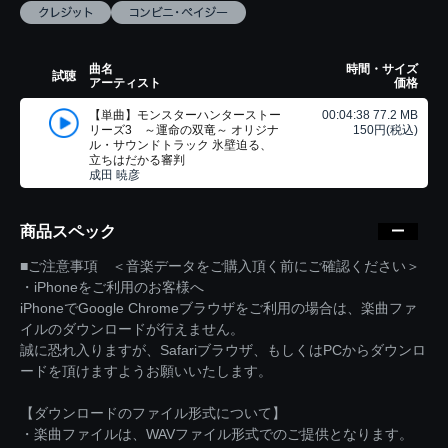
曲名
時間・サイズ
試聴
アーティスト
価格
【単曲】モンスターハンターストー
00:04:38 77.2 MB
リーズ3 ～運命の双竜～ オリジナ
150円(税込)
ル・サウンドトラック 氷壁迫る、
立ちはだかる審判
成田 暁彦
商品スペック
■ご注意事項 ＜音楽データをご購入頂く前にご確認ください＞
・iPhoneをご利用のお客様へ
iPhoneでGoogle Chromeブラウザをご利用の場合は、楽曲ファ
イルのダウンロードが行えません。
誠に恐れ入りますが、Safariブラウザ、もしくはPCからダウンロ
ードを頂けますようお願いいたします。
【ダウンロードのファイル形式について】
・楽曲ファイルは、WAVファイル形式でのご提供となります。