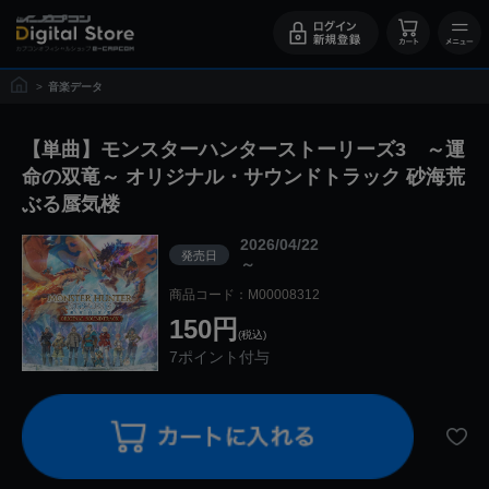
>
音楽データ
【単曲】モンスターハンターストーリーズ3 ～運
命の双竜～ オリジナル・サウンドトラック 砂海荒
ぶる蜃気楼
2026/04/22
発売日
～
商品コード：M00008312
150円
(税込)
7ポイント付与