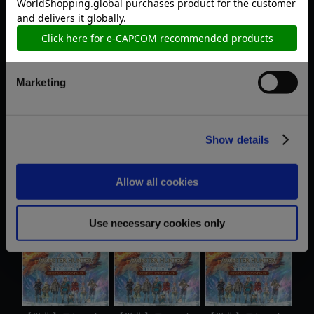
Statistics
おすすめ商品
Marketing
Show details
【単曲】モンスタ
【単曲】モンスタ
【NS2】モンスタ
Allow all cookies
ーハンタース...
ーハンタース...
ーハンタース....
Use necessary cookies only