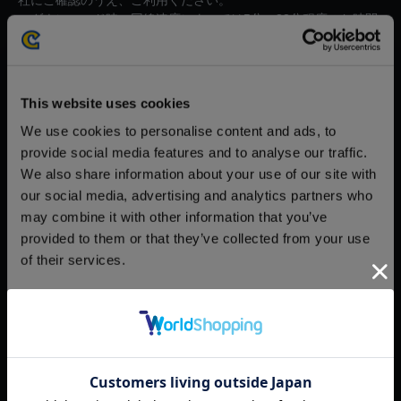
社にご確認のうえ、ご利用ください。
・ダウンロード時、回線速度によっては5分～83分程度のお時間
がかかる場合がございます。
※ご購入いただいたファイルのダウンロードの際には、通信環境
が安定しているWifi環境でお試しください。
This website uses cookies
We use cookies to personalise content and ads, to
provide social media features and to analyse our traffic.
We also share information about your use of our site with
our social media, advertising and analytics partners who
【単曲】モンスターハンタース
may combine it with other information that you’ve
トーリーズ3 ～運命の双竜～
provided to them or that they’ve collected from your use
オリジナル・サウンドトラック
of their services.
砂海荒ぶる蜃気楼
150円
(税込)
Consent
7ポイント付与
Necessary
Selection
Preferences