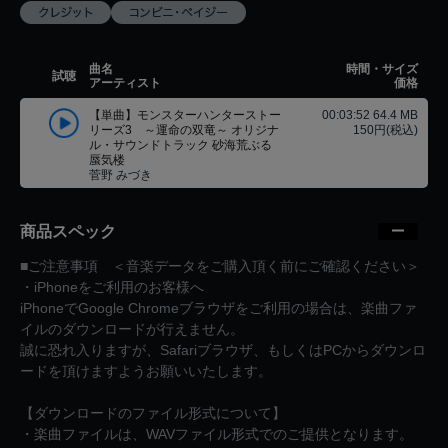
曲名
時間・サイズ
試聴
アーティスト
価格
【単曲】モンスターハンターストー
00:03:52 64.4 MB
リーズ3 ～運命の双竜～ オリジナ
150円(税込)
ル・サウンドトラック 砂海荒ぶる
蜃気楼
菅野 みづき
商品スペック
■ご注意事項 ＜音楽データをご購入頂く前にご確認ください＞
・iPhoneをご利用のお客様へ
iPhoneでGoogle Chromeブラウザをご利用の場合は、楽曲ファ
イルのダウンロードが行えません。
誠に恐れ入りますが、Safariブラウザ、もしくはPCからダウンロ
ードを頂けますようお願いいたします。
【ダウンロードのファイル形式について】
・楽曲ファイルは、WAVファイル形式でのご提供となります。