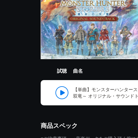
試聴
曲名
【単曲】モンスターハンタース
双竜～ オリジナル・サウンド
商品スペック