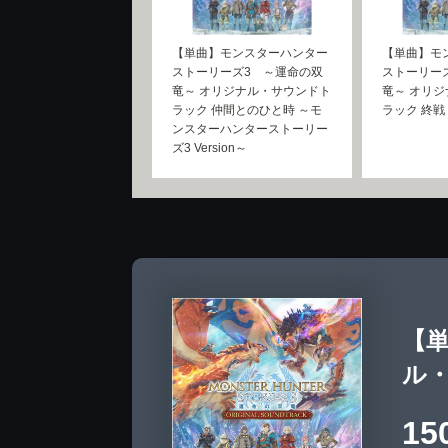
【単曲】モンスターハンター
【単曲】モ
ストーリーズ3 ～運命の双
ストーリー
竜～ オリジナル・サウンドト
竜～ オリ
ラック 仲間とのひと時 ～モ
ラック 終戦
ンスターハンターストーリー
ズ3 Version～
【
ル
15