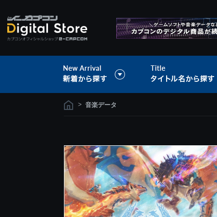
>
音楽データ