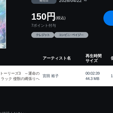
2026/04/22 ～
発売日
150円
(税込)
7ポイント付与
再生時間
アーティスト名
サイズ
トーリーズ3 ～運命の
00:02:39
宮田 裕子
トラック 侵獣の縄張りへ
44.3 MB