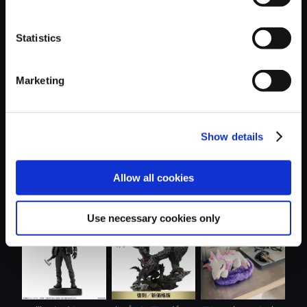
Statistics
おすすめ商品
Marketing
Show details
amiibo グレース・
モンスターハンタ
【PS5】鬼武者
Allow all cookies
アッシュク....
ーワイルズ ....
Way of the Swo...
Use necessary cookies only