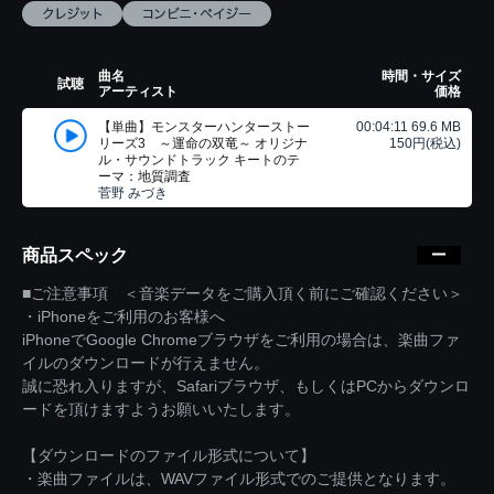
曲名
時間・サイズ
試聴
アーティスト
価格
【単曲】モンスターハンターストー
00:04:11 69.6 MB
リーズ3 ～運命の双竜～ オリジナ
150円(税込)
ル・サウンドトラック キートのテ
ーマ：地質調査
菅野 みづき
商品スペック
■ご注意事項 ＜音楽データをご購入頂く前にご確認ください＞
・iPhoneをご利用のお客様へ
iPhoneでGoogle Chromeブラウザをご利用の場合は、楽曲ファ
イルのダウンロードが行えません。
誠に恐れ入りますが、Safariブラウザ、もしくはPCからダウンロ
ードを頂けますようお願いいたします。
【ダウンロードのファイル形式について】
・楽曲ファイルは、WAVファイル形式でのご提供となります。