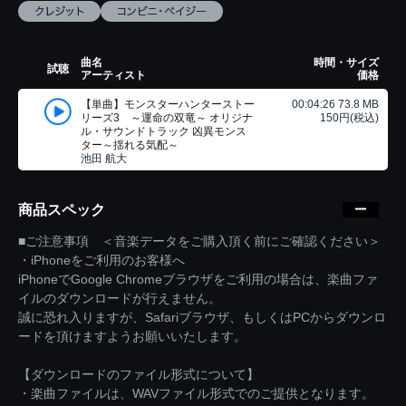
曲名
時間・サイズ
試聴
アーティスト
価格
【単曲】モンスターハンターストー
00:04:26 73.8 MB
リーズ3 ～運命の双竜～ オリジナ
150円(税込)
ル・サウンドトラック 凶異モンス
ター～揺れる気配～
池田 航大
商品スペック
■ご注意事項 ＜音楽データをご購入頂く前にご確認ください＞
・iPhoneをご利用のお客様へ
iPhoneでGoogle Chromeブラウザをご利用の場合は、楽曲ファ
イルのダウンロードが行えません。
誠に恐れ入りますが、Safariブラウザ、もしくはPCからダウンロ
ードを頂けますようお願いいたします。
【ダウンロードのファイル形式について】
・楽曲ファイルは、WAVファイル形式でのご提供となります。