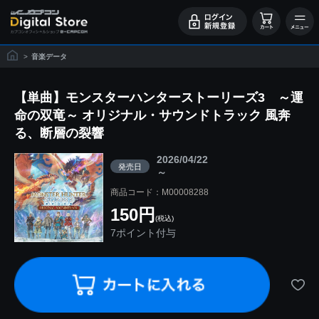
>
音楽データ
【単曲】モンスターハンターストーリーズ3 ～運
命の双竜～ オリジナル・サウンドトラック 風奔
る、断層の裂響
2026/04/22
発売日
～
商品コード：M00008288
150円
(税込)
7ポイント付与