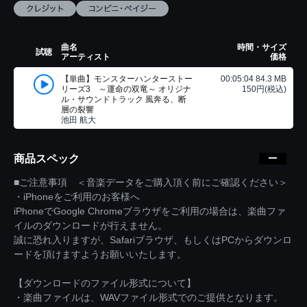
曲名
時間・サイズ
試聴
アーティスト
価格
【単曲】モンスターハンターストー
00:05:04 84.3 MB
リーズ3 ～運命の双竜～ オリジナ
150円(税込)
ル・サウンドトラック 風奔る、断
層の裂響
池田 航大
商品スペック
■ご注意事項 ＜音楽データをご購入頂く前にご確認ください＞
・iPhoneをご利用のお客様へ
iPhoneでGoogle Chromeブラウザをご利用の場合は、楽曲ファ
イルのダウンロードが行えません。
誠に恐れ入りますが、Safariブラウザ、もしくはPCからダウンロ
ードを頂けますようお願いいたします。
【ダウンロードのファイル形式について】
・楽曲ファイルは、WAVファイル形式でのご提供となります。