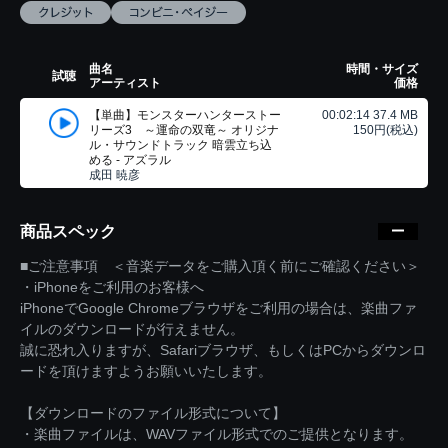
曲名
時間・サイズ
試聴
アーティスト
価格
【単曲】モンスターハンターストー
00:02:14 37.4 MB
リーズ3 ～運命の双竜～ オリジナ
150円(税込)
ル・サウンドトラック 暗雲立ち込
める - アズラル
成田 暁彦
商品スペック
■ご注意事項 ＜音楽データをご購入頂く前にご確認ください＞
・iPhoneをご利用のお客様へ
iPhoneでGoogle Chromeブラウザをご利用の場合は、楽曲ファ
イルのダウンロードが行えません。
誠に恐れ入りますが、Safariブラウザ、もしくはPCからダウンロ
ードを頂けますようお願いいたします。
【ダウンロードのファイル形式について】
・楽曲ファイルは、WAVファイル形式でのご提供となります。