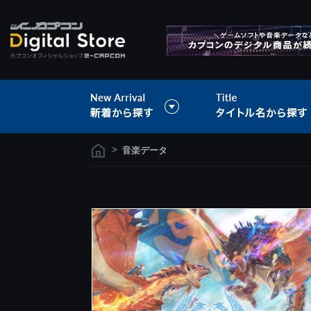
>
音楽データ