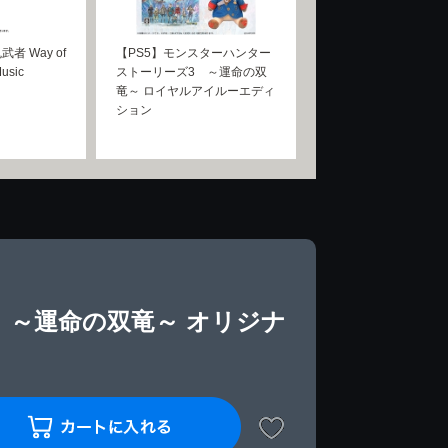
者 Way of
【PS5】モンスターハンター
Music
ストーリーズ3 ～運命の双
竜～ ロイヤルアイルーエディ
ション
 ～運命の双竜～ オリジナ