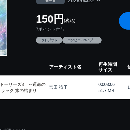
2026/04/22 ～
発売日
150円
(税込)
7ポイント付与
再生時間
アーティスト名
サイズ
トーリーズ3 ～運命の
00:03:06
宮田 裕子
トラック 旅の始まり
51.7 MB