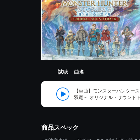
試聴
曲名
【単曲】モンスターハンタース
双竜～ オリジナル・サウンド
商品スペック