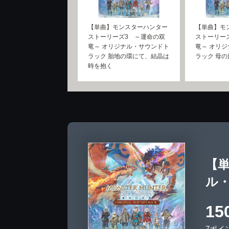
【単曲】モンスターハンター
【単曲】モ
ストーリーズ3 ～運命の双
ストーリー
竜～ オリジナル・サウンドト
竜～ オリ
ラック 胎地の環にて、結晶は
ラック 母
時を抱く
【
ル
15
7ポイ