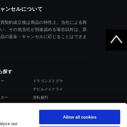
ャンセルについて
売買契約成立後は商品の特性上、当社による商
違い、その他当社が別途認める場合以外は、原
商品の返金・キャンセルに応じることはできま
ら探す
ター
ドラゴンズドグマ
デビルメイクライ
イター
逆転裁判
大神
Allow all cookies
alyse our