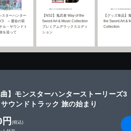
ンスターハンター
【NS2】鬼武者 Way of the
【グッズ単品】鬼武
ズ3 ～運命の双
Sword Art & Music Collection
the Sword Art & 
ジナル・サウンドト
プレミアムデラックスエディ
Collection
の旅を追って
ション
単曲】モンスターハンターストーリーズ3
・サウンドトラック 旅の始まり
0円
(税込)
ント付与