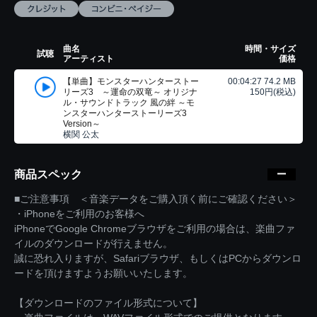
曲名
時間・サイズ
試聴
アーティスト
価格
【単曲】モンスターハンターストー
00:04:27 74.2 MB
リーズ3 ～運命の双竜～ オリジナ
150円(税込)
ル・サウンドトラック 風の絆 ～モ
ンスターハンターストーリーズ3
Version～
横関 公太
商品スペック
■ご注意事項 ＜音楽データをご購入頂く前にご確認ください＞
・iPhoneをご利用のお客様へ
iPhoneでGoogle Chromeブラウザをご利用の場合は、楽曲ファ
イルのダウンロードが行えません。
誠に恐れ入りますが、Safariブラウザ、もしくはPCからダウンロ
ードを頂けますようお願いいたします。
【ダウンロードのファイル形式について】