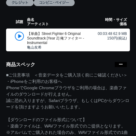
曲名
時間・サイズ
試聴
アーティスト
価格
【単曲】Street Fighter 6 Original
00:03:48 62.9 MB
Soundtrack [Year 2] 俺ファイター -
150円(税込)
Instrumental
亀山友希
商品スペック
■ご注意事項 ＜音楽データをご購入頂く前にご確認ください＞
・iPhoneをご利用のお客様へ
iPhoneでGoogle Chromeブラウザをご利用の場合は、楽曲ファ
イルのダウンロードが行えません。
誠に恐れ入りますが、Safariブラウザ、もしくはPCからダウンロ
ードを頂けますようお願いいたします。
【ダウンロードのファイル形式について】
・楽曲ファイルは、WAVファイル形式でのご提供となります。
※アルバムでご購入された場合のみ、WAVファイル形式での1曲