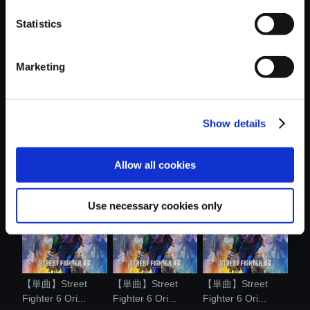
Statistics
おすすめ商品
Marketing
Show details
【単曲】Street
CAPCOMロゴパー
【単曲】Street
Fighter 6 Ori...
カー(オールカ....
Fighter 6 Ori...
Allow all cookies
Use necessary cookies only
【単曲】Street
【単曲】Street
【単曲】Street
Fighter 6 Ori...
Fighter 6 Ori...
Fighter 6 Ori...