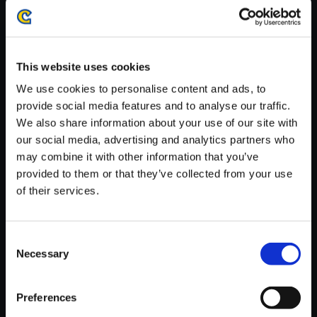
・ダウンロード時、回線速度によっては5分～81分程度のお時間
がかかる場合がございます。
※ご購入いただいたファイルのダウンロードの際には、通信環境
が安定しているWifi環境でお試しください。
This website uses cookies
We use cookies to personalise content and ads, to
provide social media features and to analyse our traffic.
We also share information about your use of our site with
our social media, advertising and analytics partners who
【単曲】Street Fighter 6 Origin
may combine it with other information that you’ve
al Soundtrack [Year 2] 俺ファ
provided to them or that they’ve collected from your use
イター - Instrumental
of their services.
150円
(税込)
7ポイント付与
Consent
Necessary
Selection
Preferences