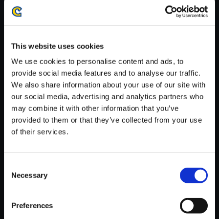
・ダウンロード時、回線速度によっては5分～75分程度のお時間
がかかる場合がございます。
※ご購入いただいたファイルのダウンロードの際には、通信環境
が安定しているWifi環境でお試しください。
This website uses cookies
We use cookies to personalise content and ads, to
provide social media features and to analyse our traffic.
We also share information about your use of our site with
our social media, advertising and analytics partners who
【単曲】Street Fighter 6 Origin
may combine it with other information that you’ve
al Soundtrack [Year 2] Aokiga
provided to them or that they’ve collected from your use
hara - Japan
of their services.
150円
(税込)
7ポイント付与
Consent
Necessary
Selection
Preferences