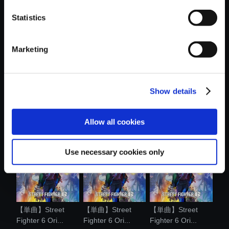
Statistics
おすすめ商品
Marketing
Show details
【単曲】Street
【単曲】Street
【単曲】Street
Fighter 6 Ori...
Fighter 6 Ori...
Fighter 6 Ori...
Allow all cookies
Use necessary cookies only
【単曲】Street
【単曲】Street
【単曲】Street
Fighter 6 Ori...
Fighter 6 Ori...
Fighter 6 Ori...