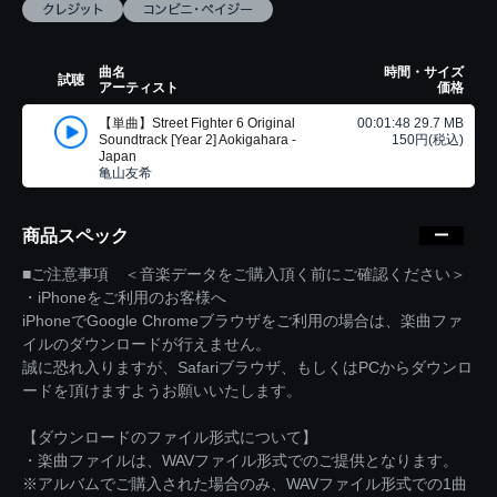
曲名
時間・サイズ
試聴
アーティスト
価格
【単曲】Street Fighter 6 Original
00:01:48 29.7 MB
Soundtrack [Year 2] Aokigahara -
150円(税込)
Japan
亀山友希
商品スペック
■ご注意事項 ＜音楽データをご購入頂く前にご確認ください＞
・iPhoneをご利用のお客様へ
iPhoneでGoogle Chromeブラウザをご利用の場合は、楽曲ファ
イルのダウンロードが行えません。
誠に恐れ入りますが、Safariブラウザ、もしくはPCからダウンロ
ードを頂けますようお願いいたします。
【ダウンロードのファイル形式について】
・楽曲ファイルは、WAVファイル形式でのご提供となります。
※アルバムでご購入された場合のみ、WAVファイル形式での1曲