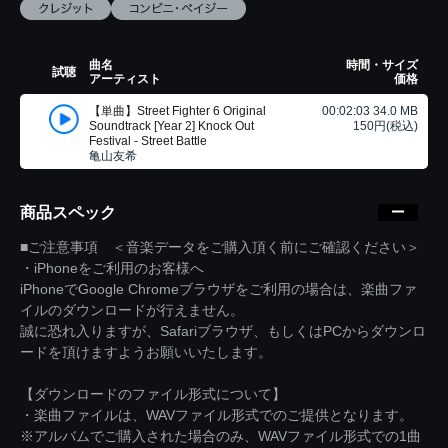
曲名
時間・サイズ
試聴
アーティスト
価格
【単曲】Street Fighter 6 Original
00:02:03 34.0 MB
Soundtrack [Year 2] Knock Out
150円(税込)
Festival - Street Battle
亀山友希
商品スペック
■ご注意事項 ＜音楽データをご購入頂く前にご確認ください＞
・iPhoneをご利用のお客様へ
iPhoneでGoogle Chromeブラウザをご利用の場合は、楽曲ファ
イルのダウンロードが行えません。
誠に恐れ入りますが、Safariブラウザ、もしくはPCからダウンロ
ードを頂けますようお願いいたします。
【ダウンロードのファイル形式について】
・楽曲ファイルは、WAVファイル形式でのご提供となります。
※アルバムでご購入された場合のみ、WAVファイル形式での1曲