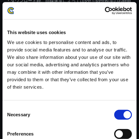
・ダウンロード時、回線速度によっては5分～69分程度のお時間
がかかる場合がございます。
※ご購入いただいたファイルのダウンロードの際には、通信環境
が安定しているWifi環境でお試しください。
(C) SNK CORPORATION ALL RIGHTS RESERVED.
This website uses cookies
We use cookies to personalise content and ads, to
provide social media features and to analyse our traffic.
We also share information about your use of our site with
our social media, advertising and analytics partners who
may combine it with other information that you’ve
【単曲】Street Fighter 6 Origin
provided to them or that they’ve collected from your use
al Soundtrack [Year 2] Knock
of their services.
Out Festival - Street Battle
150円
(税込)
7ポイント付与
Consent
Necessary
Selection
Preferences