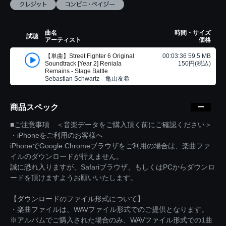
曲名
時間・サイズ
試聴
アーティスト
価格
【単曲】Street Fighter 6 Original
00:03:36 59.5 MB
Soundtrack [Year 2] Reniala
150円(税込)
Remains - Stage Battle
Sebastian Schwartz 亀山友希
商品スペック
■ご注意事項 ＜音楽データをご購入頂く前にご確認ください＞
・iPhoneをご利用のお客様へ
iPhoneでGoogle Chromeブラウザをご利用の場合は、楽曲ファ
イルのダウンロードが行えません。
誠に恐れ入りますが、Safariブラウザ、もしくはPCからダウンロ
ードを頂けますようお願いいたします。
【ダウンロードのファイル形式について】
・楽曲ファイルは、WAVファイル形式でのご提供となります。
※アルバムでご購入された場合のみ、WAVファイル形式での1曲