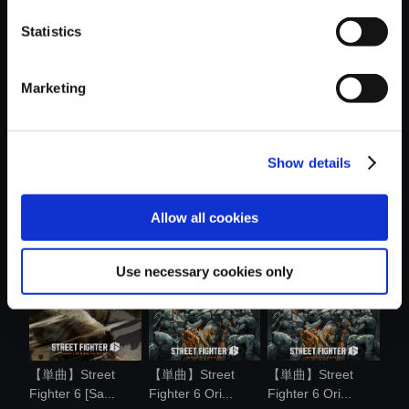
Statistics
おすすめ商品
Marketing
Show details
【単曲】Street
【単曲】Street
【単曲】Street
Fighter 6 Ori...
Fighter 6 Ori...
Fighter 6 Ori...
Allow all cookies
Use necessary cookies only
【単曲】Street
【単曲】Street
【単曲】Street
Fighter 6 [Sa...
Fighter 6 Ori...
Fighter 6 Ori...