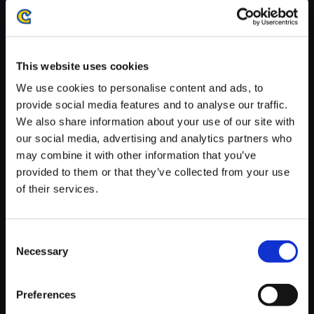
・ダウンロード時、回線速度によっては5分～66分程度のお時間
がかかる場合がございます。
※ご購入いただいたファイルのダウンロードの際には、通信環境
が安定しているWifi環境でお試しください。
This website uses cookies
We use cookies to personalise content and ads, to
provide social media features and to analyse our traffic.
We also share information about your use of our site with
our social media, advertising and analytics partners who
【単曲】Street Fighter 6 Origin
may combine it with other information that you’ve
al Soundtrack [Year 2] Reniala
provided to them or that they’ve collected from your use
Remains - Stage Battle
of their services.
150円
(税込)
7ポイント付与
Consent
Necessary
Selection
Preferences