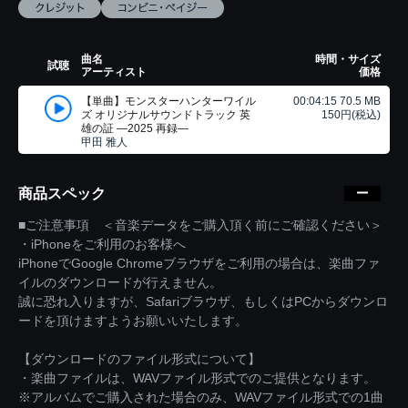
曲名
時間・サイズ
試聴
アーティスト
価格
【単曲】モンスターハンターワイル
00:04:15 70.5 MB
ズ オリジナルサウンドトラック 英
150円(税込)
雄の証 ―2025 再録―
甲田 雅人
商品スペック
■ご注意事項 ＜音楽データをご購入頂く前にご確認ください＞
・iPhoneをご利用のお客様へ
iPhoneでGoogle Chromeブラウザをご利用の場合は、楽曲ファ
イルのダウンロードが行えません。
誠に恐れ入りますが、Safariブラウザ、もしくはPCからダウンロ
ードを頂けますようお願いいたします。
【ダウンロードのファイル形式について】
・楽曲ファイルは、WAVファイル形式でのご提供となります。
※アルバムでご購入された場合のみ、WAVファイル形式での1曲