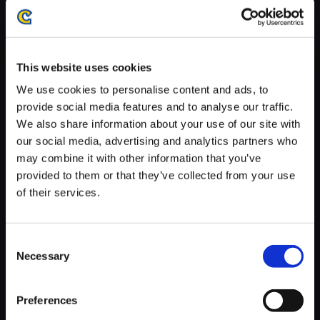
・ダウンロード時、回線速度によっては5分～60分程度のお時間
がかかる場合がございます。
※ご購入いただいたファイルのダウンロードの際には、通信環境
が安定しているWifi環境でお試しください。
This website uses cookies
We use cookies to personalise content and ads, to
provide social media features and to analyse our traffic.
We also share information about your use of our site with
our social media, advertising and analytics partners who
【単曲】モンスターハンターワ
may combine it with other information that you’ve
イルズ オリジナルサウンドトラ
provided to them or that they’ve collected from your use
ック 英雄の証 ―2025 再録―
of their services.
150円
(税込)
7ポイント付与
Consent
Necessary
Selection
Preferences