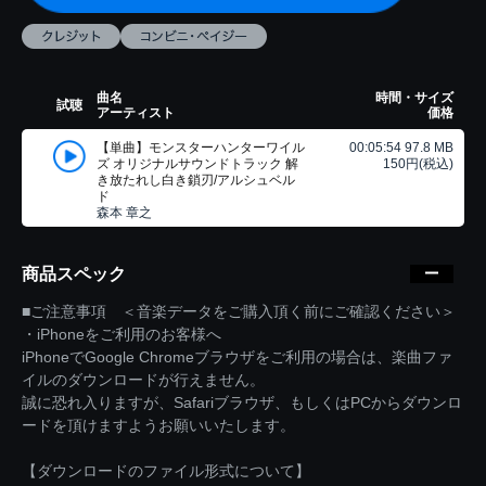
曲名
時間・サイズ
試聴
アーティスト
価格
【単曲】モンスターハンターワイル
00:05:54 97.8 MB
ズ オリジナルサウンドトラック 解
150円(税込)
き放たれし白き鎖刃/アルシュベル
ド
森本 章之
商品スペック
■ご注意事項 ＜音楽データをご購入頂く前にご確認ください＞
・iPhoneをご利用のお客様へ
iPhoneでGoogle Chromeブラウザをご利用の場合は、楽曲ファ
イルのダウンロードが行えません。
誠に恐れ入りますが、Safariブラウザ、もしくはPCからダウンロ
ードを頂けますようお願いいたします。
【ダウンロードのファイル形式について】