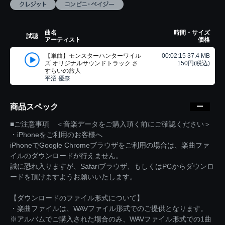
曲名
時間・サイズ
試聴
アーティスト
価格
【単曲】モンスターハンターワイル
00:02:15 37.4 MB
ズ オリジナルサウンドトラック さ
150円(税込)
すらいの旅人
平沼 優奈
商品スペック
■ご注意事項 ＜音楽データをご購入頂く前にご確認ください＞
・iPhoneをご利用のお客様へ
iPhoneでGoogle Chromeブラウザをご利用の場合は、楽曲ファ
イルのダウンロードが行えません。
誠に恐れ入りますが、Safariブラウザ、もしくはPCからダウンロ
ードを頂けますようお願いいたします。
【ダウンロードのファイル形式について】
・楽曲ファイルは、WAVファイル形式でのご提供となります。
※アルバムでご購入された場合のみ、WAVファイル形式での1曲