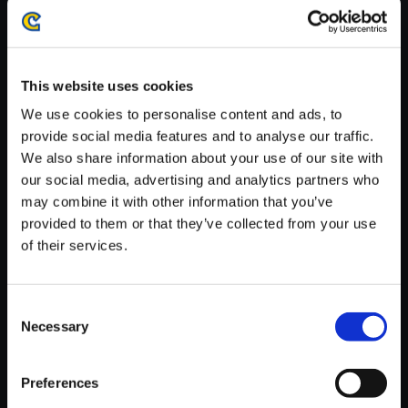
・ダウンロード時、回線速度によっては5分～60分程度のお時間
がかかる場合がございます。
※ご購入いただいたファイルのダウンロードの際には、通信環境
が安定しているWifi環境でお試しください。
This website uses cookies
We use cookies to personalise content and ads, to
provide social media features and to analyse our traffic.
We also share information about your use of our site with
our social media, advertising and analytics partners who
【単曲】モンスターハンターワ
may combine it with other information that you’ve
イルズ オリジナルサウンドトラ
provided to them or that they’ve collected from your use
ック 歓迎の宴 ―シルド―
of their services.
150円
(税込)
7ポイント付与
Consent
Necessary
Selection
Preferences