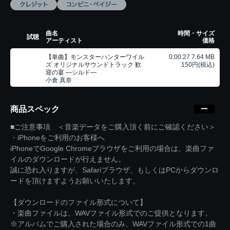
曲名
時間・サイズ
試聴
アーティスト
価格
【単曲】モンスターハンターワイル
0:00:27 7.64 MB
ズ オリジナルサウンドトラック 歓
150円(税込)
迎の宴 ―シルド―
小倉 真奈
商品スペック
■ご注意事項 ＜音楽データをご購入頂く前にご確認ください＞
・iPhoneをご利用のお客様へ
iPhoneでGoogle Chromeブラウザをご利用の場合は、楽曲ファ
イルのダウンロードが行えません。
誠に恐れ入りますが、Safariブラウザ、もしくはPCからダウンロ
ードを頂けますようお願いいたします。
【ダウンロードのファイル形式について】
・楽曲ファイルは、WAVファイル形式でのご提供となります。
※アルバムでご購入された場合のみ、WAVファイル形式での1曲