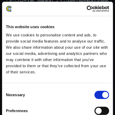
・ダウンロード時、回線速度によっては5分～60分程度のお時間
がかかる場合がございます。
※ご購入いただいたファイルのダウンロードの際には、通信環境
が安定しているWifi環境でお試しください。
This website uses cookies
We use cookies to personalise content and ads, to
provide social media features and to analyse our traffic.
We also share information about your use of our site with
our social media, advertising and analytics partners who
【単曲】モンスターハンターワ
may combine it with other information that you’ve
イルズ オリジナルサウンドトラ
provided to them or that they’ve collected from your use
ック 造られし爪牙 ―震天―
of their services.
150円
(税込)
7ポイント付与
Consent
Necessary
Selection
Preferences