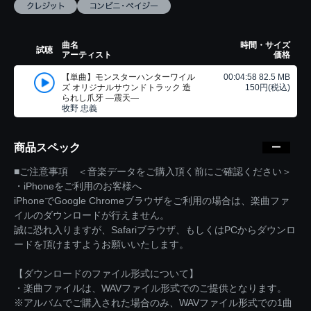
曲名
時間・サイズ
試聴
アーティスト
価格
【単曲】モンスターハンターワイル
00:04:58 82.5 MB
ズ オリジナルサウンドトラック 造
150円(税込)
られし爪牙 ―震天―
牧野 忠義
商品スペック
■ご注意事項 ＜音楽データをご購入頂く前にご確認ください＞
・iPhoneをご利用のお客様へ
iPhoneでGoogle Chromeブラウザをご利用の場合は、楽曲ファ
イルのダウンロードが行えません。
誠に恐れ入りますが、Safariブラウザ、もしくはPCからダウンロ
ードを頂けますようお願いいたします。
【ダウンロードのファイル形式について】
・楽曲ファイルは、WAVファイル形式でのご提供となります。
※アルバムでご購入された場合のみ、WAVファイル形式での1曲