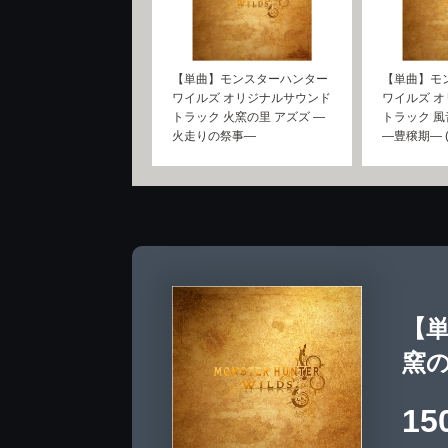
【単曲】モンスターハンター
【単曲】モ
ワイルズ オリジナルサウンド
ワイルズ 
トラック 火窯の里 アズズ ―
トラック 風
火走りの祭事―
―豊穣期― (
【
窯の
15