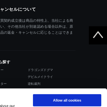
ャンセルについて
売買契約成立後は商品の特性上、当社による商
違い、その他当社が別途認める場合以外は、原
商品の返金・キャンセルに応じることはできま
ら探す
ター
ドラゴンズドグマ
デビルメイクライ
イター
逆転裁判
大神
Allow all cookies
alyse our