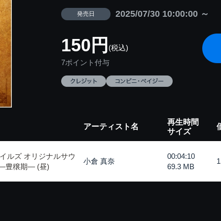
2025/07/30 10:00:00 ～
発売日
150円
(税込)
7ポイント付与
再生時間
アーティスト名
サイズ
イルズ オリジナルサウ
00:04:10
小倉 真奈
―豊穣期― (昼)
69.3 MB