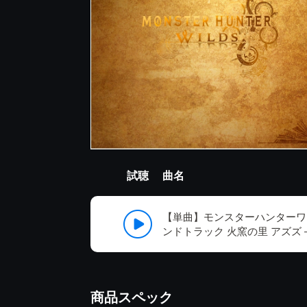
試聴
曲名
【単曲】モンスターハンターワ
ンドトラック 火窯の里 アズズ 
商品スペック