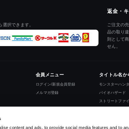
返金・キ
ら選択できます。
ご注文の
品の取り
則として
せん。
会員メニュー
タイトル名か
ログイン/新規会員登録
モンスターハン
メルマガ登録
バイオハザード
ストリートファ
ロックマン
s
ise content and ads, to provide social media features and to an