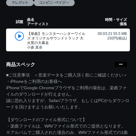
曲名
時間・サイズ
試聴
アーティスト
価格
【単曲】モンスターハンターワイル
00:03:21 55.5 MB
ズ オリジナルサウンドトラック 大
150円(税込)
火窯の大暴走
小倉 真奈
商品スペック
■ご注意事項 ＜音楽データをご購入頂く前にご確認ください＞
・iPhoneをご利用のお客様へ
iPhoneでGoogle Chromeブラウザをご利用の場合は、楽曲ファ
イルのダウンロードが行えません。
誠に恐れ入りますが、Safariブラウザ、もしくはPCからダウンロ
ードを頂けますようお願いいたします。
【ダウンロードのファイル形式について】
・楽曲ファイルは、WAVファイル形式でのご提供となります。
※アルバムでご購入された場合のみ、WAVファイル形式での1曲