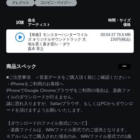
曲名
時間・サイズ
試聴
アーティスト
価格
【単曲】モンスターハンターワイル
00:04:37 76.6 MB
ズ オリジナルサウンドトラック 大
150円(税込)
地を貫く蒼き雷/レ・ダウ
森本 章之
商品スペック
■ご注意事項 ＜音楽データをご購入頂く前にご確認ください＞
・iPhoneをご利用のお客様へ
iPhoneでGoogle Chromeブラウザをご利用の場合は、楽曲ファ
イルのダウンロードが行えません。
誠に恐れ入りますが、Safariブラウザ、もしくはPCからダウンロ
ードを頂けますようお願いいたします。
【ダウンロードのファイル形式について】
・楽曲ファイルは、WAVファイル形式でのご提供となります。
※アルバムでご購入された場合のみ、WAVファイル形式での1曲