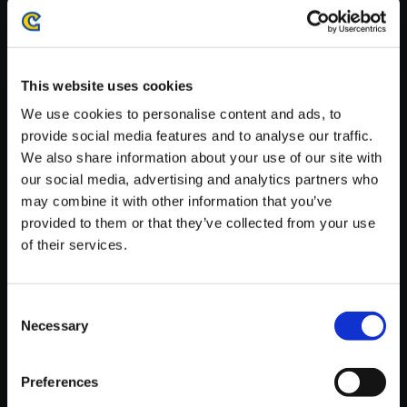
・ダウンロード時、回線速度によっては5分～60分程度のお時間
がかかる場合がございます。
※ご購入いただいたファイルのダウンロードの際には、通信環境
が安定しているWifi環境でお試しください。
This website uses cookies
We use cookies to personalise content and ads, to
provide social media features and to analyse our traffic.
We also share information about your use of our site with
our social media, advertising and analytics partners who
【単曲】モンスターハンターワ
may combine it with other information that you’ve
イルズ オリジナルサウンドトラ
provided to them or that they’ve collected from your use
ック 大地を貫く蒼き雷/レ・ダウ
of their services.
150円
(税込)
7ポイント付与
Consent
Necessary
Selection
Preferences