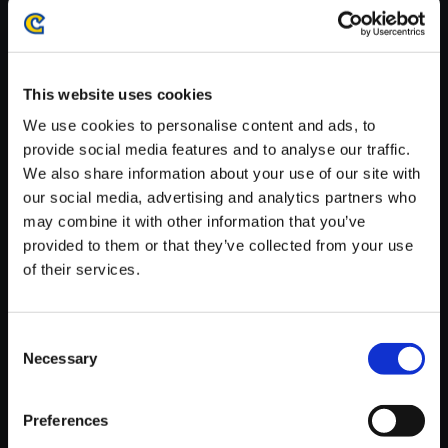
・ダウンロード時、回線速度によっては5分～60分程度のお時間
がかかる場合がございます。
※ご購入いただいたファイルのダウンロードの際には、通信環境
が安定しているWifi環境でお試しください。
This website uses cookies
We use cookies to personalise content and ads, to
provide social media features and to analyse our traffic.
We also share information about your use of our site with
our social media, advertising and analytics partners who
【単曲】モンスターハンターワ
may combine it with other information that you’ve
イルズ オリジナルサウンドトラ
provided to them or that they’ve collected from your use
ック 油涌き谷 ―危局―
of their services.
150円
(税込)
7ポイント付与
Consent
Necessary
Selection
Preferences