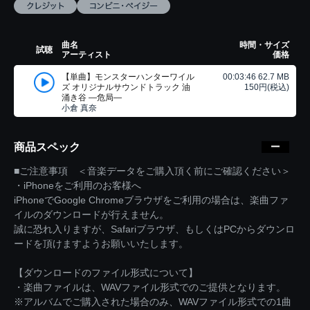
曲名
時間・サイズ
試聴
アーティスト
価格
【単曲】モンスターハンターワイル
00:03:46 62.7 MB
ズ オリジナルサウンドトラック 油
150円(税込)
涌き谷 ―危局―
小倉 真奈
商品スペック
■ご注意事項 ＜音楽データをご購入頂く前にご確認ください＞
・iPhoneをご利用のお客様へ
iPhoneでGoogle Chromeブラウザをご利用の場合は、楽曲ファ
イルのダウンロードが行えません。
誠に恐れ入りますが、Safariブラウザ、もしくはPCからダウンロ
ードを頂けますようお願いいたします。
【ダウンロードのファイル形式について】
・楽曲ファイルは、WAVファイル形式でのご提供となります。
※アルバムでご購入された場合のみ、WAVファイル形式での1曲