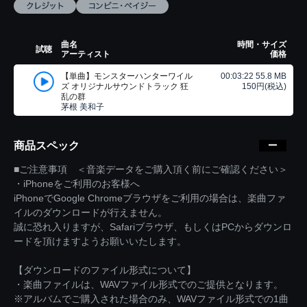
曲名
時間・サイズ
試聴
アーティスト
価格
【単曲】モンスターハンターワイル
00:03:22 55.8 MB
ズ オリジナルサウンドトラック 狂
150円(税込)
乱の群
茅根 美和子
商品スペック
■ご注意事項 ＜音楽データをご購入頂く前にご確認ください＞
・iPhoneをご利用のお客様へ
iPhoneでGoogle Chromeブラウザをご利用の場合は、楽曲ファ
イルのダウンロードが行えません。
誠に恐れ入りますが、Safariブラウザ、もしくはPCからダウンロ
ードを頂けますようお願いいたします。
【ダウンロードのファイル形式について】
・楽曲ファイルは、WAVファイル形式でのご提供となります。
※アルバムでご購入された場合のみ、WAVファイル形式での1曲