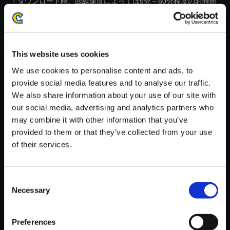
・ダウンロード時、回線速度によっては5分～60分程度のお時間
がかかる場合がございます。
※ご購入いただいたファイルのダウンロードの際には、通信環境
が安定しているWifi環境でお試しください。
This website uses cookies
We use cookies to personalise content and ads, to
provide social media features and to analyse our traffic.
We also share information about your use of our site with
our social media, advertising and analytics partners who
【単曲】モンスターハンターワ
may combine it with other information that you’ve
イルズ オリジナルサウンドトラ
provided to them or that they’ve collected from your use
ック 霞より聞こえし叫唱 ―追跡
of their services.
―
150円
(税込)
7ポイント付与
Consent
Necessary
Selection
Preferences