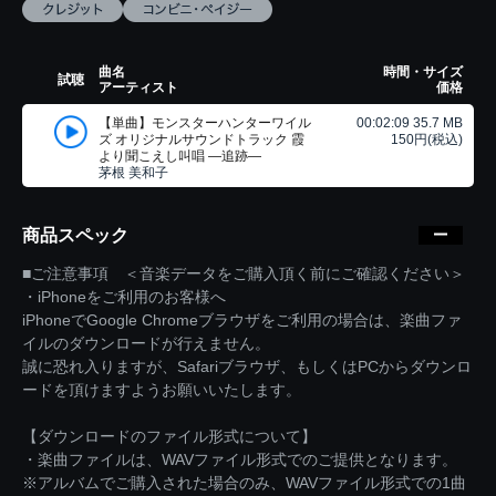
曲名
時間・サイズ
試聴
アーティスト
価格
【単曲】モンスターハンターワイル
00:02:09 35.7 MB
ズ オリジナルサウンドトラック 霞
150円(税込)
より聞こえし叫唱 ―追跡―
茅根 美和子
商品スペック
■ご注意事項 ＜音楽データをご購入頂く前にご確認ください＞
・iPhoneをご利用のお客様へ
iPhoneでGoogle Chromeブラウザをご利用の場合は、楽曲ファ
イルのダウンロードが行えません。
誠に恐れ入りますが、Safariブラウザ、もしくはPCからダウンロ
ードを頂けますようお願いいたします。
【ダウンロードのファイル形式について】
・楽曲ファイルは、WAVファイル形式でのご提供となります。
※アルバムでご購入された場合のみ、WAVファイル形式での1曲