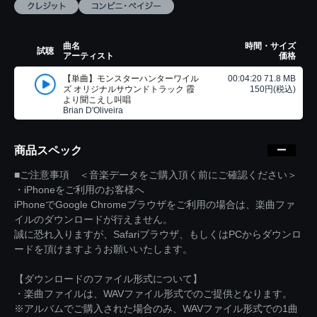
曲名
時間・サイズ
試聴
アーティスト
価格
【単曲】モンスターハンターワイル
00:04:20 71.8 MB
ズ オリジナルサウンドトラック 霞
150円(税込)
より聞こえし叫唱
Brian D'Oliveira
商品スペック
■ご注意事項 ＜音楽データをご購入頂く前にご確認ください＞
・iPhoneをご利用のお客様へ
iPhoneでGoogle Chromeブラウザをご利用の場合は、楽曲ファ
イルのダウンロードが行えません。
誠に恐れ入りますが、Safariブラウザ、もしくはPCからダウンロ
ードを頂けますようお願いいたします。
【ダウンロードのファイル形式について】
・楽曲ファイルは、WAVファイル形式でのご提供となります。
※アルバムでご購入された場合のみ、WAVファイル形式での1曲