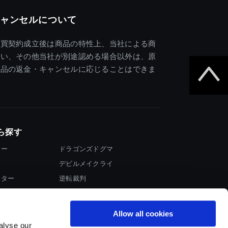
ャンセルについて
売買契約成立後は商品の特性上、当社による商
違い、その他当社が別途認める場合以外は、原
商品の返金・キャンセルに応じることはできま
ら探す
ター
ドラゴンズドグマ
デビルメイクライ
イター
逆転裁判
大神
Allow all cookies
alyse our