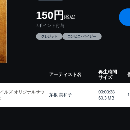
150円
(税込)
7ポイント付与
再生時間
アーティスト名
サイズ
イルズ オリジナルサウ
00:03:38
茅根 美和子
は
60.3 MB