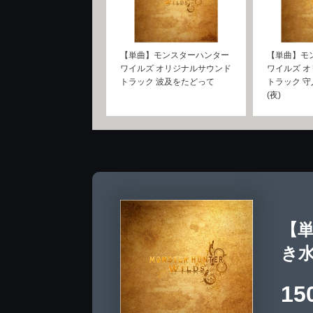
【単曲】モンスターハンター
【単曲】モ
ワイルズ オリジナルサウンド
ワイルズ 
トラック 波及をたどって
トラック 守
(夜)
【
き
15