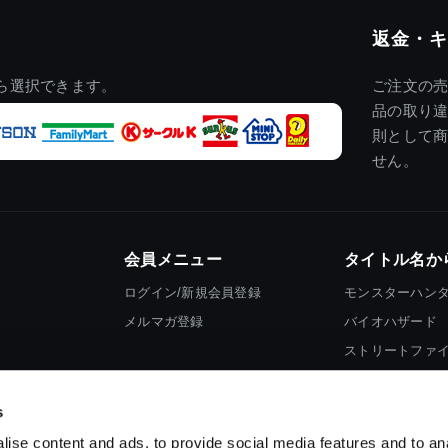
返金・キ
ら選択できます。
ご注文の
品の取り
則として
せん。
会員メニュー
タイトル名か
ログイン/新規会員登録
モンスターハン
メルマガ登録
バイオハザード
ストリートファ
ロックマン
s
ise content and ads, to provide social media features and to an