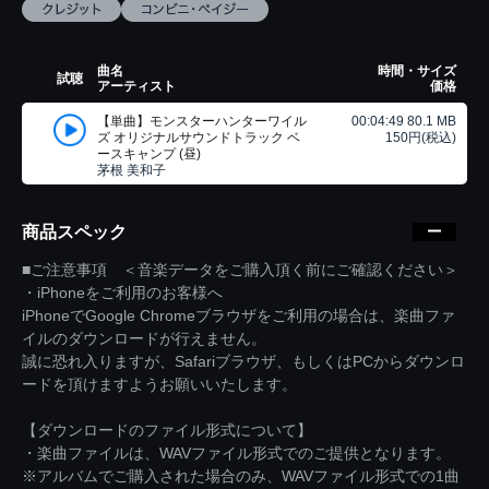
曲名
時間・サイズ
試聴
アーティスト
価格
【単曲】モンスターハンターワイル
00:04:49 80.1 MB
ズ オリジナルサウンドトラック ベ
150円(税込)
ースキャンプ (昼)
茅根 美和子
商品スペック
■ご注意事項 ＜音楽データをご購入頂く前にご確認ください＞
・iPhoneをご利用のお客様へ
iPhoneでGoogle Chromeブラウザをご利用の場合は、楽曲ファ
イルのダウンロードが行えません。
誠に恐れ入りますが、Safariブラウザ、もしくはPCからダウンロ
ードを頂けますようお願いいたします。
【ダウンロードのファイル形式について】
・楽曲ファイルは、WAVファイル形式でのご提供となります。
※アルバムでご購入された場合のみ、WAVファイル形式での1曲