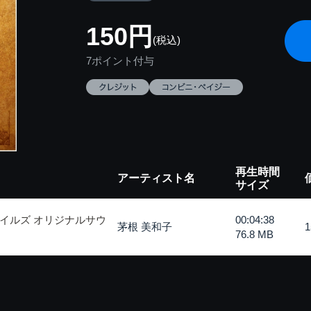
150円
(税込)
7ポイント付与
再生時間
アーティスト名
サイズ
イルズ オリジナルサウ
00:04:38
茅根 美和子
76.8 MB