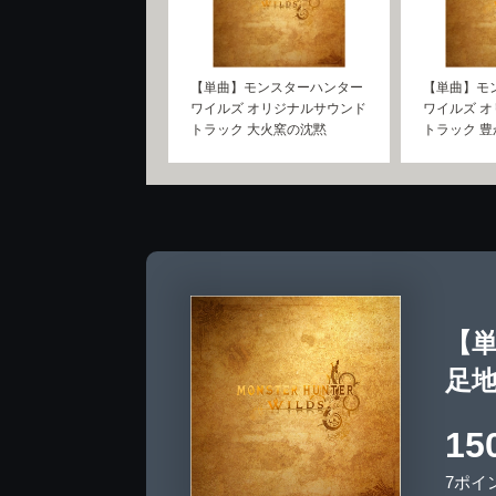
【単曲】モンスターハンター
【単曲】モ
ワイルズ オリジナルサウンド
ワイルズ 
トラック 大火窯の沈黙
トラック 
【
足
15
7ポイ