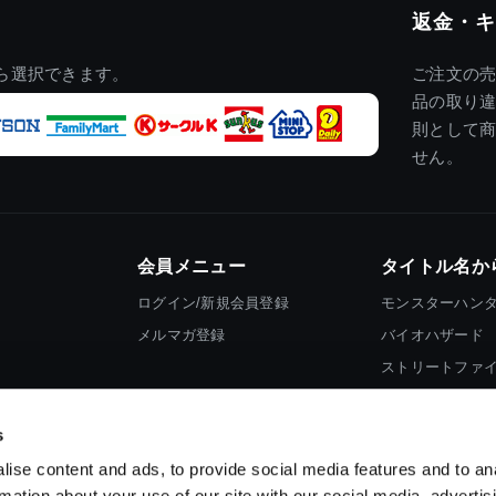
返金・キ
ら選択できます。
ご注文の
品の取り
則として
せん。
会員メニュー
タイトル名か
ログイン/新規会員登録
モンスターハン
メルマガ登録
バイオハザード
ストリートファ
ロックマン
s
ise content and ads, to provide social media features and to an
rmation about your use of our site with our social media, advertis