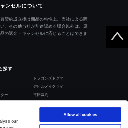
ャンセルについて
売買契約成立後は商品の特性上、当社による商
違い、その他当社が別途認める場合以外は、原
商品の返金・キャンセルに応じることはできま
ら探す
ター
ドラゴンズドグマ
デビルメイクライ
イター
逆転裁判
大神
Allow all cookies
alyse our
ing and