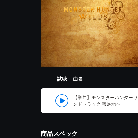
試聴
曲名
【単曲】モンスターハンターワ
ンドトラック 禁足地へ
商品スペック