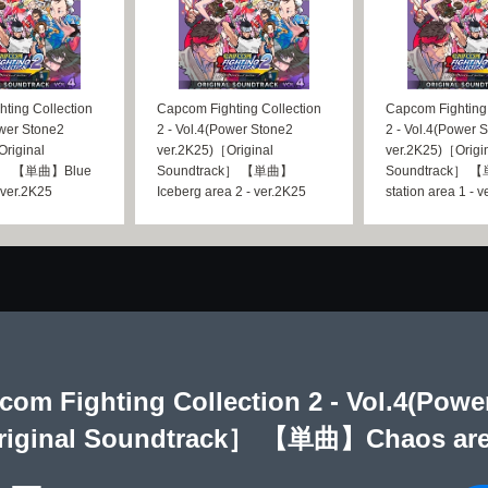
ting Collection
Capcom Fighting Collection
Capcom Fighting 
ower Stone2
2 - Vol.4(Power Stone2
2 - Vol.4(Power 
riginal
ver.2K25)［Original
ver.2K25)［Origi
ck］ 【単曲】Blue
Soundtrack］ 【単曲】
Soundtrack］ 
 ver.2K25
Iceberg area 2 - ver.2K25
station area 1 - 
com Fighting Collection 2 - Vol.4(Powe
iginal Soundtrack］ 【単曲】Chaos area 