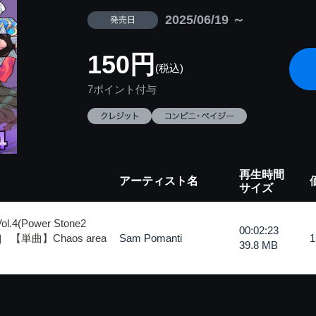
2025/06/19 ～
発売日
150円
(税込)
7ポイント付与
再生時間
アーティスト名
サイズ
Vol.4(Power Stone2
00:02:23
ack］ 【単曲】Chaos area
Sam Pomanti
39.8 MB