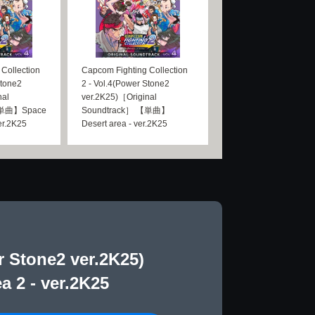
Collection
Capcom Fighting Collection
Stone2
2 - Vol.4(Power Stone2
nal
ver.2K25)［Original
【単曲】Space
Soundtrack］ 【単曲】
ver.2K25
Desert area - ver.2K25
r Stone2 ver.2K25)
2 - ver.2K25