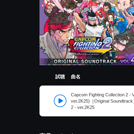
試聴
曲名
Capcom Fighting Collection 2 - 
ver.2K25)［Original Soundtr
2 - ver.2K25