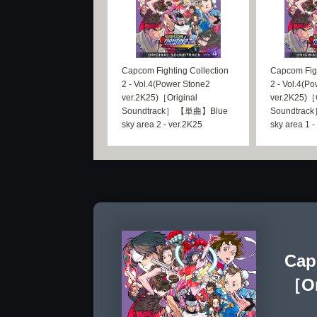
Capcom Fighting Collection
Capcom Figh
2 - Vol.4(Power Stone2
2 - Vol.4(P
ver.2K25)［Original
ver.2K25)［O
Soundtrack］ 【単曲】Blue
Soundtra
sky area 2 - ver.2K25
sky area 1 -
Cap
［Or