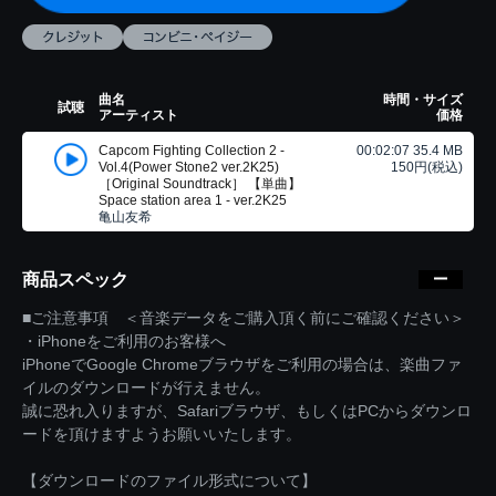
曲名
時間・サイズ
試聴
アーティスト
価格
Capcom Fighting Collection 2 -
00:02:07 35.4 MB
Vol.4(Power Stone2 ver.2K25)
150円(税込)
［Original Soundtrack］ 【単曲】
Space station area 1 - ver.2K25
亀山友希
商品スペック
■ご注意事項 ＜音楽データをご購入頂く前にご確認ください＞
・iPhoneをご利用のお客様へ
iPhoneでGoogle Chromeブラウザをご利用の場合は、楽曲ファ
イルのダウンロードが行えません。
誠に恐れ入りますが、Safariブラウザ、もしくはPCからダウンロ
ードを頂けますようお願いいたします。
【ダウンロードのファイル形式について】