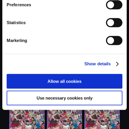
Preferences
Statistics
Marketing
おすすめ商品
Show details
Allow all cookies
Capcom Fighting
Capcom Fighting
Capcom Fighting
Collection 2...
Collection 2...
Collection 2...
Use necessary cookies only