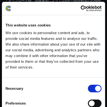
・ダウンロード時、回線速度によっては5分～60分程度のお時間
がかかる場合がございます。
※ご購入いただいたファイルのダウンロードの際には、通信環境
が安定しているWifi環境でお試しください。
This website uses cookies
We use cookies to personalise content and ads, to
provide social media features and to analyse our traffic.
We also share information about your use of our site with
our social media, advertising and analytics partners who
【単曲】ドラゴンズドグマ 2 オ
may combine it with other information that you’ve
リジナル サウンドトラック 円環
provided to them or that they’ve collected from your use
はひらかれ、その先に見るもの
of their services.
は
150円
(税込)
7ポイント付与
Consent
Necessary
Selection
Preferences