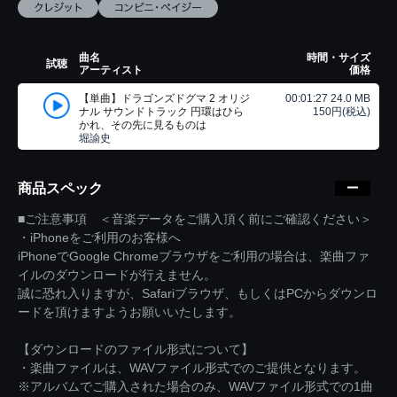
曲名
時間・サイズ
試聴
アーティスト
価格
【単曲】ドラゴンズドグマ 2 オリジ
00:01:27 24.0 MB
ナル サウンドトラック 円環はひら
150円(税込)
かれ、その先に見るものは
堀諭史
商品スペック
■ご注意事項 ＜音楽データをご購入頂く前にご確認ください＞
・iPhoneをご利用のお客様へ
iPhoneでGoogle Chromeブラウザをご利用の場合は、楽曲ファ
イルのダウンロードが行えません。
誠に恐れ入りますが、Safariブラウザ、もしくはPCからダウンロ
ードを頂けますようお願いいたします。
【ダウンロードのファイル形式について】
・楽曲ファイルは、WAVファイル形式でのご提供となります。
※アルバムでご購入された場合のみ、WAVファイル形式での1曲