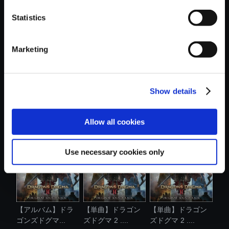
Statistics
おすすめ商品
Marketing
Show details
【単曲】流星のロ
【単曲】ロックマ
【単曲】ドラゴン
ックマン パ....
ン11 運命の....
ズドグマ 2 ....
Allow all cookies
Use necessary cookies only
【アルバム】ドラ
【単曲】ドラゴン
【単曲】ドラゴン
ゴンズドグマ...
ズドグマ 2 ....
ズドグマ 2 ....