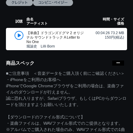
曲名
時間・サイズ
試聴
アーティスト
価格
【単曲】ドラゴンズドグマ 2 オリジ
00:04:26 73.2 MB
ナル サウンドトラック A Letter to
150円(税込)
No One
堀諭史 Lilli Born
商品スペック
■ご注意事項 ＜音楽データをご購入頂く前にご確認ください＞
・iPhoneをご利用のお客様へ
iPhoneでGoogle Chromeブラウザをご利用の場合は、楽曲ファ
イルのダウンロードが行えません。
誠に恐れ入りますが、Safariブラウザ、もしくはPCからダウンロ
ードを頂けますようお願いいたします。
【ダウンロードのファイル形式について】
・楽曲ファイルは、WAVファイル形式でのご提供となります。
※アルバムでご購入された場合のみ、WAVファイル形式での1曲