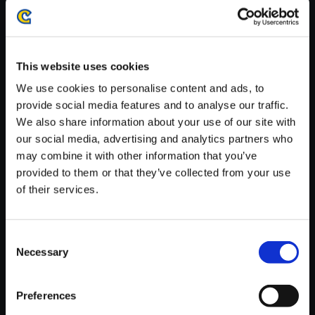
・ダウンロード時、回線速度によっては5分～60分程度のお時間
がかかる場合がございます。
※ご購入いただいたファイルのダウンロードの際には、通信環境
が安定しているWifi環境でお試しください。
This website uses cookies
We use cookies to personalise content and ads, to
provide social media features and to analyse our traffic.
We also share information about your use of our site with
our social media, advertising and analytics partners who
【単曲】ドラゴンズドグマ 2 オ
may combine it with other information that you’ve
リジナル サウンドトラック A L
provided to them or that they’ve collected from your use
etter to No One
of their services.
150円
(税込)
7ポイント付与
Consent
Necessary
Selection
Preferences