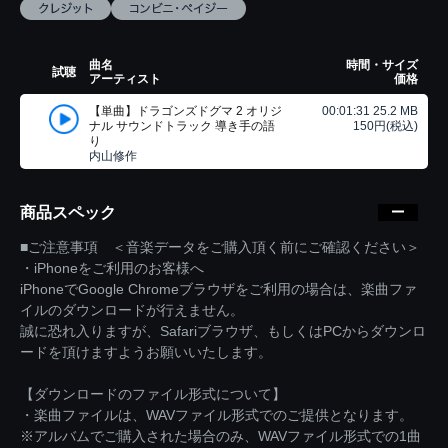
曲名
時間・サイズ
試聴
アーティスト
価格
【単曲】ドラゴンズドグマ 2 オリジ
00:01:31 25.2 MB
ナル サウンドトラック 導き手の語
150円(税込)
り
内山修作
商品スペック
■ご注意事項 ＜音楽データをご購入頂く前にご確認ください＞
・iPhoneをご利用のお客様へ
iPhoneでGoogle Chromeブラウザをご利用の場合は、楽曲ファ
イルのダウンロードが行えません。
誠に恐れ入りますが、Safariブラウザ、もしくはPCからダウンロ
ードを頂けますようお願いいたします。
【ダウンロードのファイル形式について】
・楽曲ファイルは、WAVファイル形式でのご提供となります。
※アルバムでご購入された場合のみ、WAVファイル形式での1曲