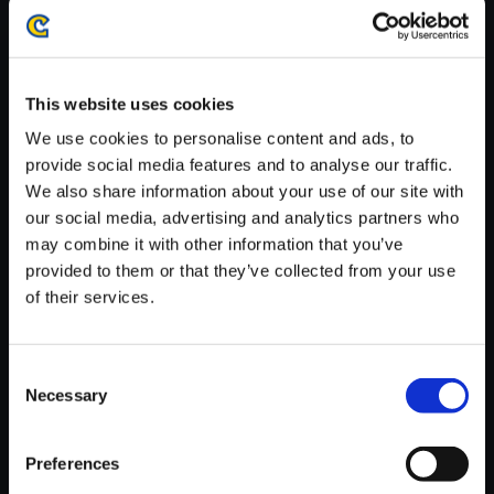
・ダウンロード時、回線速度によっては5分～60分程度のお時間
がかかる場合がございます。
※ご購入いただいたファイルのダウンロードの際には、通信環境
が安定しているWifi環境でお試しください。
This website uses cookies
We use cookies to personalise content and ads, to
provide social media features and to analyse our traffic.
We also share information about your use of our site with
our social media, advertising and analytics partners who
【単曲】ドラゴンズドグマ 2 オ
may combine it with other information that you’ve
リジナル サウンドトラック 導き
provided to them or that they’ve collected from your use
手の語り
of their services.
150円
(税込)
7ポイント付与
Consent
Necessary
Selection
Preferences