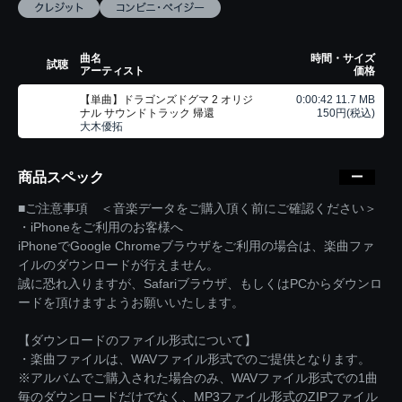
曲名
時間・サイズ
試聴
アーティスト
価格
【単曲】ドラゴンズドグマ 2 オリジ
0:00:42 11.7 MB
ナル サウンドトラック 帰還
150円(税込)
大木優拓
商品スペック
■ご注意事項 ＜音楽データをご購入頂く前にご確認ください＞
・iPhoneをご利用のお客様へ
iPhoneでGoogle Chromeブラウザをご利用の場合は、楽曲ファ
イルのダウンロードが行えません。
誠に恐れ入りますが、Safariブラウザ、もしくはPCからダウンロ
ードを頂けますようお願いいたします。
【ダウンロードのファイル形式について】
・楽曲ファイルは、WAVファイル形式でのご提供となります。
※アルバムでご購入された場合のみ、WAVファイル形式での1曲
毎のダウンロードだけでなく、MP3ファイル形式のZIPファイル