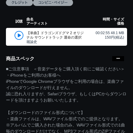
曲名
時間・サイズ
試聴
アーティスト
価格
【単曲】ドラゴンズドグマ 2 オリジ
00:02:55 48.1 MB
ナル サウンドトラック 運命の選択
150円(税込)
堀諭史
商品スペック
■ご注意事項 ＜音楽データをご購入頂く前にご確認ください＞
・iPhoneをご利用のお客様へ
iPhoneでGoogle Chromeブラウザをご利用の場合は、楽曲ファ
イルのダウンロードが行えません。
誠に恐れ入りますが、Safariブラウザ、もしくはPCからダウンロ
ードを頂けますようお願いいたします。
【ダウンロードのファイル形式について】
・楽曲ファイルは、WAVファイル形式でのご提供となります。
※アルバムでご購入された場合のみ、WAVファイル形式での1曲
毎のダウンロードだけでなく、MP3ファイル形式のZIPファイル