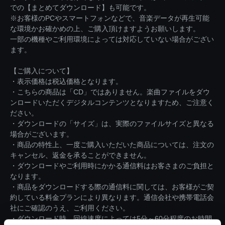
での【まとめてダウンロード】も可能です。
※お客様のPCやスマートフォンなどで、音楽データが再生可能
な環境かお確かめの上、ご購入頂けますようお願いします。
一部の機種やご利用環境によっては対応していない場合がござい
ます。
【ご購入について】
・表示価格は税込価格となります。
・こちらの商品は「CD」ではありません。楽曲ファイルをダウ
ンロードいただくデジタルコンテンツとなりますため、ご注意く
ださい。
・ダウンロードの「サイズ」は、実際のファイルサイズと異なる
場合がございます。
・商品の特性上、一度ご購入いただいた商品については、注文の
キャンセル、返金を承ることができません。
・ダウンロードやご利用時にかかる通信料はお客さまのご負担と
なります。
・商品をダウンロードする際の通信料に関しては、お客様がご契
約している料金プランにより異なります。通信会社や携帯電話会
社にご確認のうえ、ご利用ください。
・ダウンロード時、回線速度によっては5分～60分程度のお時間